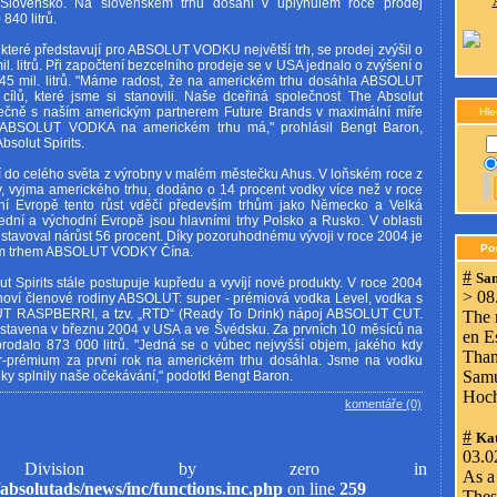
Slovensko. Na slovenském trhu dosáhl v uplynulém roce prodej
40 litrů.
 které představují pro ABSOLUT VODKU největší trh, se prodej zvýšil o
il. litrů. Při započtení bezcelního prodeje se v USA jednalo o zvýšení o
 45 mil. litrů. "Máme radost, že na americkém trhu dosáhla ABSOLUT
ílů, které jsme si stanovili. Naše dceřiná společnost The Absolut
ečně s naším americkým partnerem Future Brands v maximální míře
Hle
ou ABSOLUT VODKA na americkém trhu má," prohlásil Bengt Baron,
bsolut Spirits.
o celého světa z výrobny v malém městečku Ahus. V loňském roce z
hy, vyjma amerického trhu, dodáno o 14 procent vodky více než v roce
í Evropě tento růst vděčí především trhům jako Německo a Velká
třední a východní Evropě jsou hlavními trhy Polsko a Rusko. V oblasti
tavoval nárůst 56 procent. Díky pozoruhodnému vývoji v roce 2004 je
Po
kým trhem ABSOLUT VODKY Čína.
#
Sa
t Spirits stále postupuje kupředu a vyvíjí nové produkty. V roce 2004
> 08
ři noví členové rodiny ABSOLUT: super - prémiová vodka Level, vodka s
UT RASPBERRI, a tzv. „RTD“ (Ready To Drink) nápoj ABSOLUT CUT.
The 
dstavena v březnu 2004 v USA a ve Švédsku. Za prvních 10 měsíců na
en E
prodalo 873 000 litrů. "Jedná se o vůbec nejvyšší objem, jakého kdy
Than
r-prémium za první rok na americkém trhu dosáhla. Jsme na vodku
Samu
edky splnily naše očekávání," podotkl Bengt Baron.
Hoc
komentáře (0)
#
Kat
03.0
ivision by zero in
As a 
absolutads/news/inc/functions.inc.php
on line
259
Thess