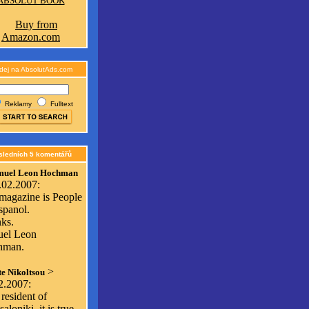
ABSOLUT BOOK
dej na AbsolutAds.com
Reklamy
Fulltext
sledních 5 komentářů
muel Leon Hochman
.02.2007:
magazine is People
spanol.
ks.
el Leon
hman.
>
e Nikoltsou
2.2007:
resident of
aloniki, it is true