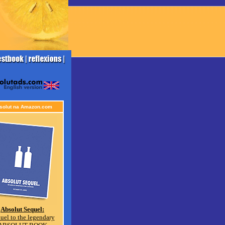
solut na Amazon.com
Absolut Sequel:
uel to the legendary