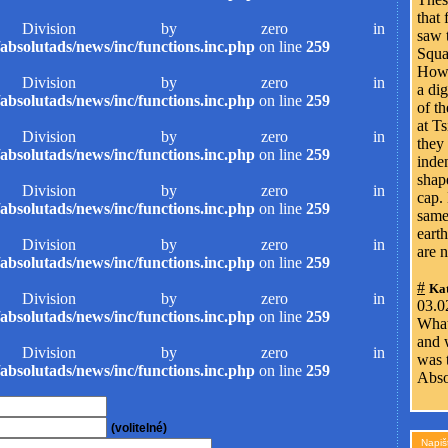
that
ivision by zero in
saw t
absolutads/news/inc/functions.inc.php
on line
259
Squa
Howe
ivision by zero in
a di
absolutads/news/inc/functions.inc.php
on line
259
of t
at Ts
ivision by zero in
they
absolutads/news/inc/functions.inc.php
on line
259
inde
shape
ivision by zero in
cap.
absolutads/news/inc/functions.inc.php
on line
259
same
earth
ivision by zero in
are n
absolutads/news/inc/functions.inc.php
on line
259
#
Kat
ivision by zero in
03.0
absolutads/news/inc/functions.inc.php
on line
259
What
and 
ivision by zero in
was 
absolutads/news/inc/functions.inc.php
on line
259
Abso
(volitelné)
Napiš