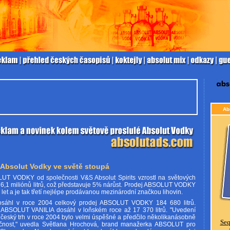
Ab
 Absolut Vodky ve světě stoupá
UT VODKY od společnosti V&S Absolut Spirits vzrostl na světových
 76,1 miliónů litrů, což představuje 5% nárůst. Prodej ABSOLUT VODKY
9 let a je tak třetí nejlépe prodávanou mezinárodní značkou lihovin.
osáhl v roce 2004 celkový prodej ABSOLUT VODKY 184 680 litrů.
ABSOLUT VANILIA dosáhl v loňském roce až 17 370 litrů. "Uvedení
eský trh v roce 2004 bylo velmi úspěšné a předčilo několikanásobně
Seq
ečnost," uvedla Světlana Hrochová, brand manažerka ABSOLUT pro