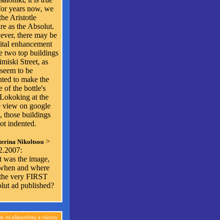
 for years now, we
he Aristotle
re as the Absolut.
ver, there may be
gital enhancement
he two top buildings
imiski Street, as
 seem to be
nted to make the
 of the bottle's
 Lokoking at the
 view on google
, those buildings
ot indented.
>
erina Nikoltsou
2.2007:
 was the image,
when and where
the very FIRST
lut ad published?
te mi připomínky a názory