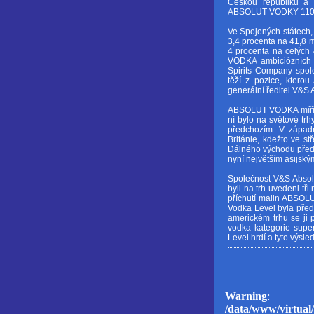
Českou republiku a 
ABSOLUT VODKY 110 8
Ve Spojených státech,
3,4 procenta na 41,8 m
4 procenta na celých
VODKA ambiciózních c
Spirits Company spol
těží z pozice, kter
generální ředitel V&S A
ABSOLUT VODKA míří d
ní bylo na světové tr
předchozím. V západn
Británie, kdežto ve s
Dálného východu předs
nyní největším asijs
Společnost V&S Absolu
byli na trh uvedeni t
příchutí malin ABSOL
Vodka Level byla pře
americkém trhu se ji 
vodka kategorie supe
Level hrdí a tyto výsl
Warning
: D
/data/www/virtual/