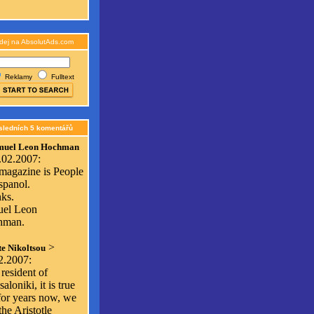
dej na AbsolutAds.com
Reklamy
Fulltext
sledních 5 komentářů
muel Leon Hochman
.02.2007:
magazine is People
spanol.
ks.
el Leon
hman.
>
e Nikoltsou
2.2007:
resident of
aloniki, it is true
 for years now, we
he Aristotle