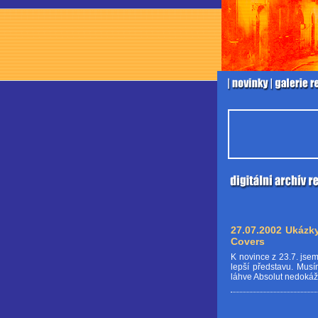
27.07.2002 Ukázk
Covers
K novince z 23.7. jse
lepší představu. Musí
láhve Absolut nedokážu