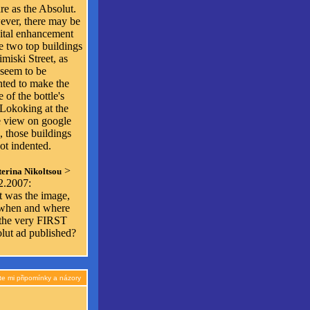
re as the Absolut.
ver, there may be
gital enhancement
he two top buildings
imiski Street, as
 seem to be
nted to make the
 of the bottle's
 Lokoking at the
 view on google
, those buildings
ot indented.
>
erina Nikoltsou
2.2007:
 was the image,
when and where
the very FIRST
lut ad published?
te mi připomínky a názory