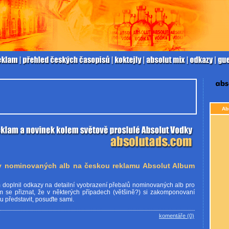
Ab
y nominovaných alb na českou reklamu Absolut Album
m doplnil odkazy na detailní vyobrazení přebalů nominovaných alb pro
m se přiznat, že v některých případech (většině?) si zakomponovaní
 představit, posuďte sami.
komentáře (0)