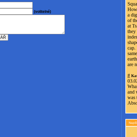
Squa
Howe
(volitelné)
a di
of t
at Ts
they
inde
shape
cap.
same
earth
are n
#
Kat
03.0
What
and 
was 
Abso
Napiš