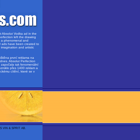
st Absolut Vodka ad in the
erfection left the drawing
g a phenomenal and
0 ads have been created to
 imagination and artistic
ištěna první reklama na
dnes. Absolut Perfection
a započala tak fenomenální
 vzniklo přes 1400 reklam a
ckému cítění, které se v
& S VIN & SPRIT AB.