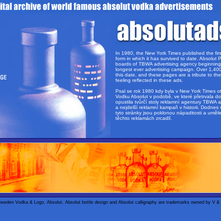
In 1980, the New York Times published the fir
form in which it has survived to date. Absolut P
boards of TBWA advertising agency beginnin
longest ever advertising campaign. Over 1,40
this date, and these pages are a tribute to the
feeling reflected in these ads.
Psal se rok 1980 kdy byla v New York Times ot
Vodku Absolut v podobě, ve které přetrvala do
opustila tvůrčí stoly reklamní agentury TBWA 
a nejdelší reklamní kampaň v historii. Dodnes
tyto stránky jsou poklonou nápaditosti a uměle
těchto reklamách zrcadlí.
Sweden Vodka & Logo, Absolut, Absolut bottle design and Absolut calligraphy are trademarks owned by V 